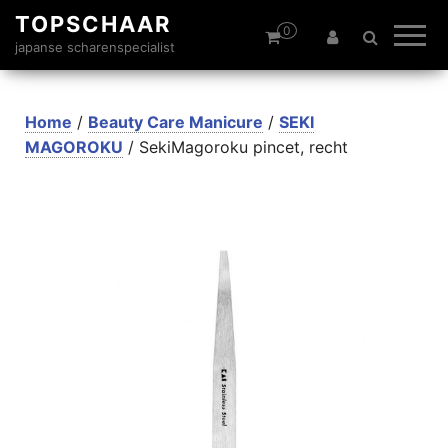
TOPSCHAAR
0
japanse scharenspecialist
Home
/
Beauty Care Manicure
/
SEKI
MAGOROKU
/ SekiMagoroku pincet, recht