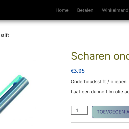
Home
Betalen
Winkelmand
stift
Scharen ond
€
3.95
Onderhoudsstift / oliepen
Laat een dunne film olie a
Scharen onderhouds stift 
TOEVOEGEN 