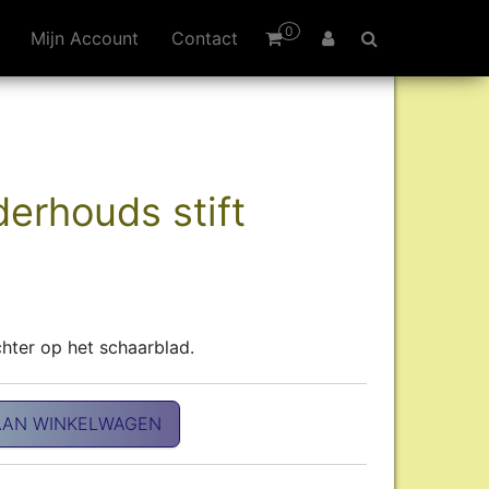
0
Mijn Account
Contact
erhouds stift
chter op het schaarblad.
aantal
AAN WINKELWAGEN