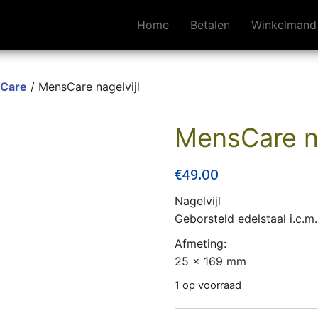
Home
Betalen
Winkelmand
 Care
/ MensCare nagelvijl
MensCare na
€
49.00
Nagelvijl
Geborsteld edelstaal i.c.m.
Afmeting:
25 x 169 mm
1 op voorraad