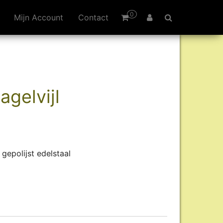
0
Mijn Account
Contact
gelvijl
 gepolijst edelstaal