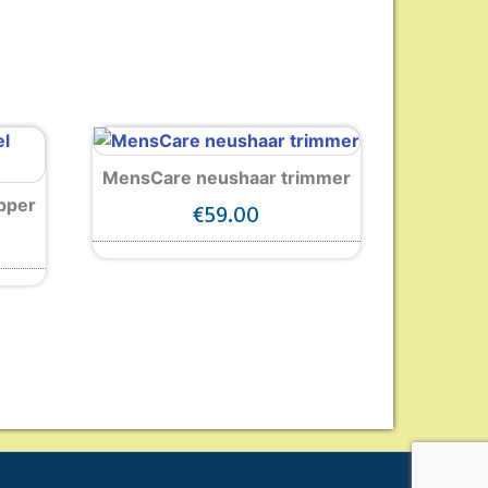
MensCare neushaar trimmer
pper
€
59.00