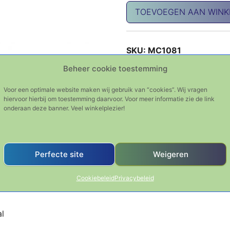
MensCare nagelvijl aantal
TOEVOEGEN AAN WIN
SKU:
MC1081
Categorie:
KAI Men's Car
Beheer cookie toestemming
Tag:
nagelvijl
Voor een optimale website maken wij gebruik van “cookies”. Wij vragen
hiervoor hierbij om toestemming daarvoor. Voor meer informatie zie de link
onderaan deze banner. Veel winkelplezier!
Perfecte site
Weigeren
Cookiebeleid
Privacybeleid
al