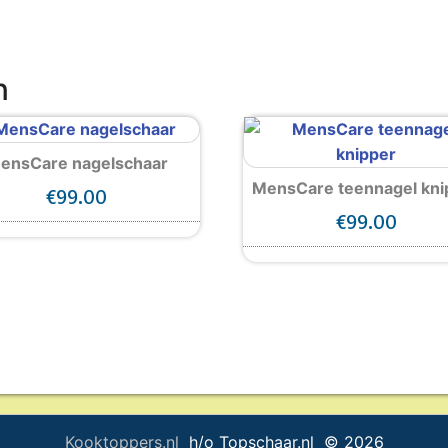
n
ensCare nagelschaar
MensCare teennagel kni
€
99.00
€
99.00
Kooktoppers.nl
h/o Topschaar.nl © 2026