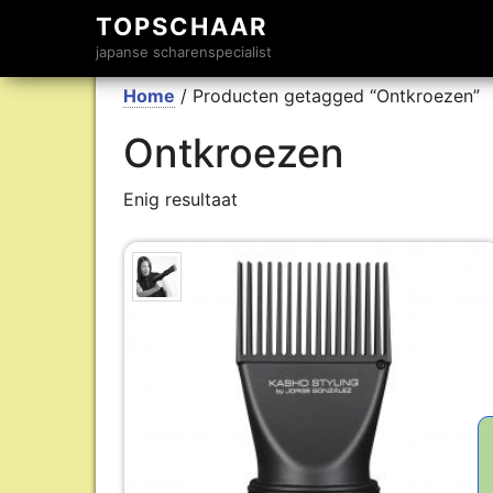
TOPSCHAAR
japanse scharenspecialist
Home
/ Producten getagged “Ontkroezen”
Ontkroezen
Enig resultaat